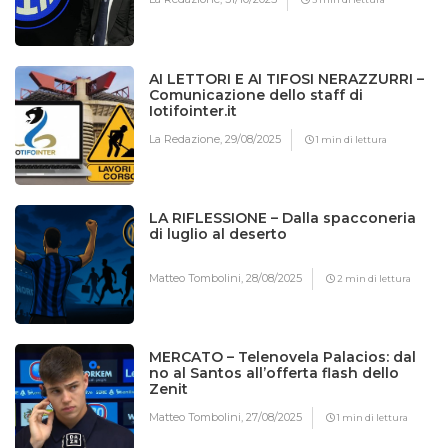
AI LETTORI E AI TIFOSI NERAZZURRI –
Comunicazione dello staff di
Iotifointer.it
La Redazione,
29/08/2025
1 min di lettura
LA RIFLESSIONE – Dalla spacconeria
di luglio al deserto
Matteo Tombolini,
28/08/2025
2 min di lettura
MERCATO – Telenovela Palacios: dal
no al Santos all’offerta flash dello
Zenit
Matteo Tombolini,
27/08/2025
1 min di lettura