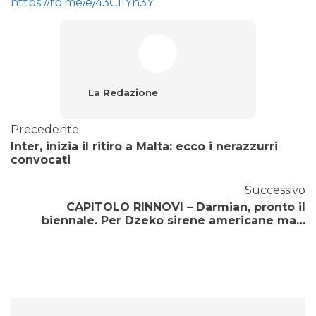
https://fb.me/e/43C1lYh3Y
La Redazione
Precedente
Inter, inizia il ritiro a Malta: ecco i nerazzurri
convocati
Successivo
CAPITOLO RINNOVI – Darmian, pronto il
biennale. Per Dzeko sirene americane ma…