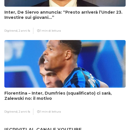
Inter, De Siervo annuncia: “Presto arriverà l’Under 23.
Investire sui giovani…”
Digitrend,
2 anni fa
1 min di lettura
Fiorentina – Inter, Dumfries (squalificato) ci sarà,
Zalewski no: il motivo
Digitrend,
2 anni fa
1 min di lettura
ISCRIVITI AL CANALE YOUTUBE