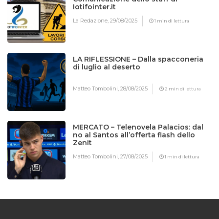
Iotifointer.it
La Redazione,
29/08/2025
1 min di lettura
LA RIFLESSIONE – Dalla spacconeria
di luglio al deserto
Matteo Tombolini,
28/08/2025
2 min di lettura
MERCATO – Telenovela Palacios: dal
no al Santos all’offerta flash dello
Zenit
Matteo Tombolini,
27/08/2025
1 min di lettura