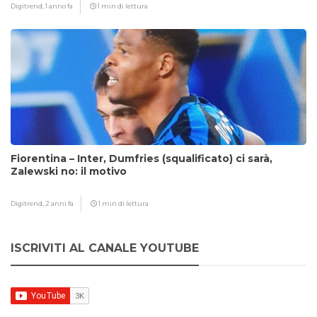
Digitrend,
1 anno fa
1 min di lettura
Fiorentina – Inter, Dumfries (squalificato) ci sarà,
Zalewski no: il motivo
Digitrend,
2 anni fa
1 min di lettura
ISCRIVITI AL CANALE YOUTUBE