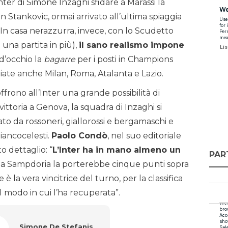
Inter di Simone Inzaghi sfidare a Marassi la
 Stankovic, ormai arrivato all’ultima spiaggia
 In casa nerazzurra, invece, con lo Scudetto
 una partita in più),
il sano realismo impone
d’occhio la
bagarre
per i posti in Champions
hiate anche Milan, Roma, Atalanta e Lazio.
, offrono all’Inter una grande possibilità di
vittoria a Genova, la squadra di Inzaghi si
to da rossoneri, giallorossi e bergamaschi e
iancocelesti.
Paolo Condò
, nel suo editoriale
o dettaglio: “
L’Inter ha in mano almeno un
PAR
la Sampdoria la porterebbe cinque punti sopra
è la vera vincitrice del turno, per la classifica
modo in cui l’ha recuperata”.
Simone De Stefanis