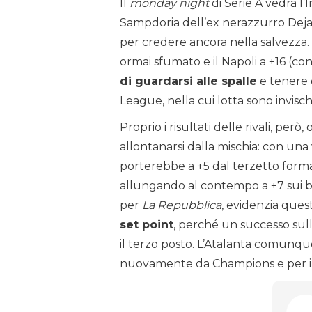
Il
monday night
di Serie A vedrà l’
Sampdoria dell’ex nerazzurro Dejan
per credere ancora nella salvezza.
ormai sfumato e il Napoli a +16 (con
di guardarsi alle spalle
e tenere 
League, nella cui lotta sono invisc
Proprio i risultati delle rivali, però
allontanarsi dalla mischia: con una 
porterebbe a +5 dal terzetto forma
allungando al contempo a +7 sui b
per
La Repubblica
, evidenzia quest
set point
, perché un successo sul
il terzo posto. L’Atalanta comunque 
nuovamente da Champions e per il 