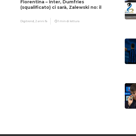
Fiorentina – Inter, Dumfries
(squalificato) ci sarà, Zalewski no: il
motivo
Digitrend,
2 anni fa
1 min di lettura