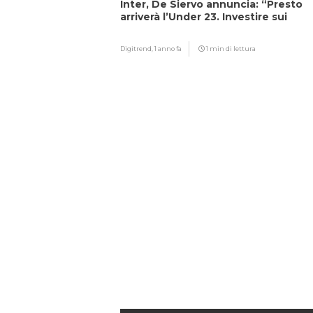
Inter, De Siervo annuncia: “Presto
arriverà l’Under 23. Investire sui
giovani…”
Digitrend,
1 anno fa
1 min di lettura