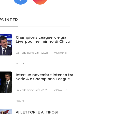
S INTER
Champions League, c’è già il
Liverpool nel mirino di Chivu
La Redazione,
28/11/2025
2 min di
lettura
Inter: un novembre intenso tra
Serie A e Champions League
La Redazione,
31/10/2025
3 min di
lettura
AI LETTORI E AI TIFOSI