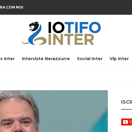
RA CON NOI
s Inter
Interviste Nerazzurre
Social Inter
Vip Inter
ISC