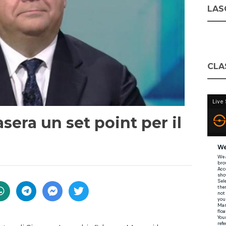
LASC
CLA
asera un set point per il