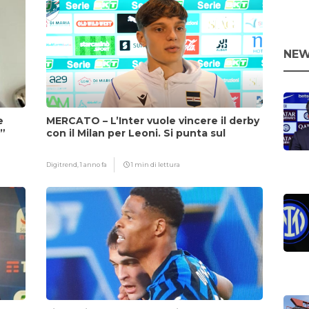
NEW
e
MERCATO – L’Inter vuole vincere il derby
i”
con il Milan per Leoni. Si punta sul
fattore Chivu
Digitrend,
1 anno fa
1 min di lettura