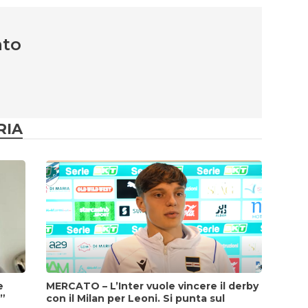
nto
RIA
e
MERCATO – L’Inter vuole vincere il derby
i”
con il Milan per Leoni. Si punta sul