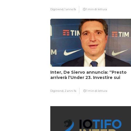
Digitrend,
1 anno fa
1 min di lettura
Inter, De Siervo annuncia: “Presto
arriverà l’Under 23. Investire sui
giovani…”
Digitrend,
2 anni fa
1 min di lettura