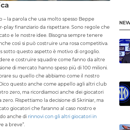
ica
lio – la parola che usa molto spesso Beppe
NEW
air-play finanziario da rispettare. Sono regole che
rcato e le nostre idee. Bisogna sempre tenere
anche così si può costruire una rosa competitiva.
ns sotto questo aspetto è motivo di orgoglio.
dere e costruire squadre come fanno da altre
sione di mercato hanno speso più di 100 milioni.
orare su quello che abbiamo come il nostro
Dico questo anche come appello agli altri club
metro zero, ma ricordiamoci anche dei giocatori
zero. Rispettiamo la decisione di Skriniar, ma
cato giocatori che faranno al caso nostro e
ndo anche di
rinnovi con gli altri giocatori in
ve a breve”.