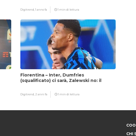
fattore Chivu
Digitrend,
1 anno fa
1 min di lettura
Fiorentina – Inter, Dumfries
(squalificato) ci sarà, Zalewski no: il
motivo
Digitrend,
2 anni fa
1 min di lettura
COOK
CHI 