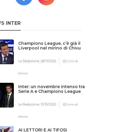
S INTER
Champions League, c’è già il
Liverpool nel mirino di Chivu
La Redazione,
28/11/2025
2 min di
lettura
Inter: un novembre intenso tra
Serie A e Champions League
La Redazione,
31/10/2025
3 min di
lettura
AI LETTORI E AI TIFOSI