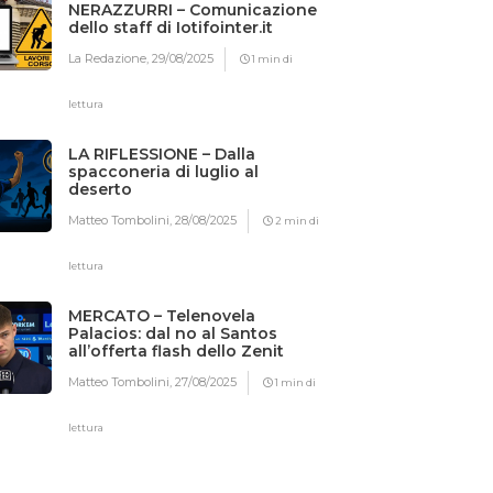
NERAZZURRI – Comunicazione
dello staff di Iotifointer.it
La Redazione,
29/08/2025
1 min di
lettura
LA RIFLESSIONE – Dalla
spacconeria di luglio al
deserto
Matteo Tombolini,
28/08/2025
2 min di
lettura
MERCATO – Telenovela
Palacios: dal no al Santos
all’offerta flash dello Zenit
Matteo Tombolini,
27/08/2025
1 min di
lettura