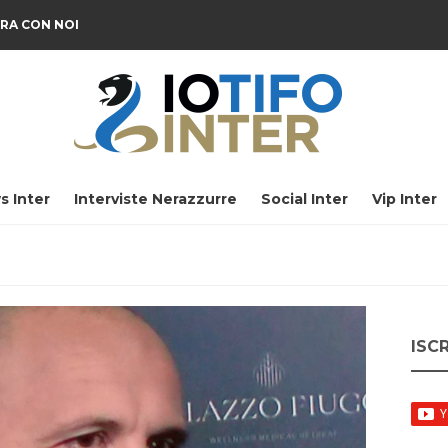
RA CON NOI
s Inter
Interviste Nerazzurre
Social Inter
Vip Inter
ISC