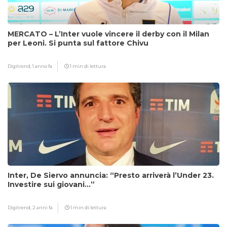
MERCATO – L’Inter vuole vincere il derby con il Milan
per Leoni. Si punta sul fattore Chivu
Digitrend,
1 anno fa
1 min di lettura
Inter, De Siervo annuncia: “Presto arriverà l’Under 23.
Investire sui giovani…”
Digitrend,
2 anni fa
1 min di lettura