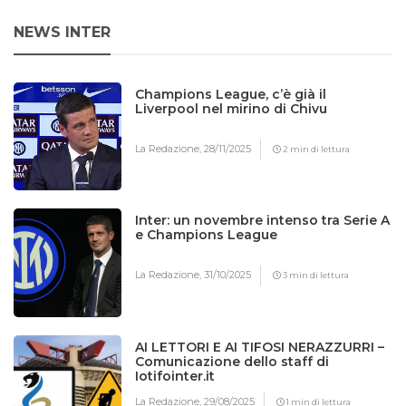
NEWS INTER
Champions League, c’è già il
Liverpool nel mirino di Chivu
La Redazione,
28/11/2025
2 min di lettura
Inter: un novembre intenso tra Serie A
e Champions League
La Redazione,
31/10/2025
3 min di lettura
AI LETTORI E AI TIFOSI NERAZZURRI –
Comunicazione dello staff di
Iotifointer.it
La Redazione,
29/08/2025
1 min di lettura