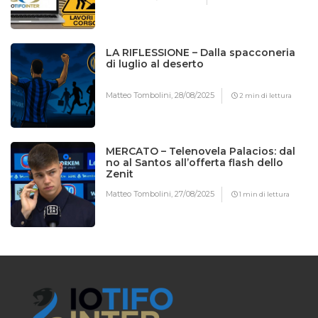
LA RIFLESSIONE – Dalla spacconeria
di luglio al deserto
Matteo Tombolini,
28/08/2025
2 min di lettura
MERCATO – Telenovela Palacios: dal
no al Santos all’offerta flash dello
Zenit
Matteo Tombolini,
27/08/2025
1 min di lettura