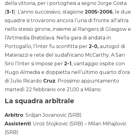
della vittoria, per i portoghesi a segno Jorge Costa
(
3-1
). L’anno successivo, stagione
2005-2006
, le due
squadre si trovarono ancora l’una di fronte all’altra
nello stesso girone, insieme al Rangers di Glasgow e
l’Artmedia Bratislava. Nella gara di andata in
Portogallo, l’Inter fu sconfitta per
2-0,
autogol di
Materazzi e rete del sudafricano McCarthy. A San
Siro l’Inter si impose per
2-1
, vantaggio ospite con
Hugo Almedia e doppietta nell’ultimo quarto d’ora
di Julio Ricardo
Cruz
. Prossimo appuntamento
martedì 22 febbrario ore 21,00 a Milano.
La squadra arbitrale
Arbitro
: Srdjan Jovanović (SRB)
Assistenti
: Uroš Stojković (SRB) – Milan Mihajlović
(SRB)