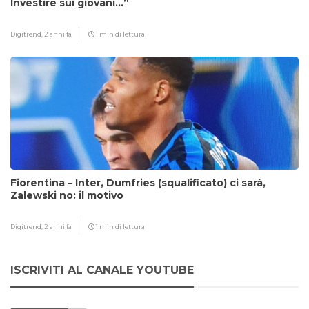
Investire sui giovani…”
Digitrend,
2 anni fa
1 min di lettura
Fiorentina – Inter, Dumfries (squalificato) ci sarà,
Zalewski no: il motivo
Digitrend,
2 anni fa
1 min di lettura
ISCRIVITI AL CANALE YOUTUBE