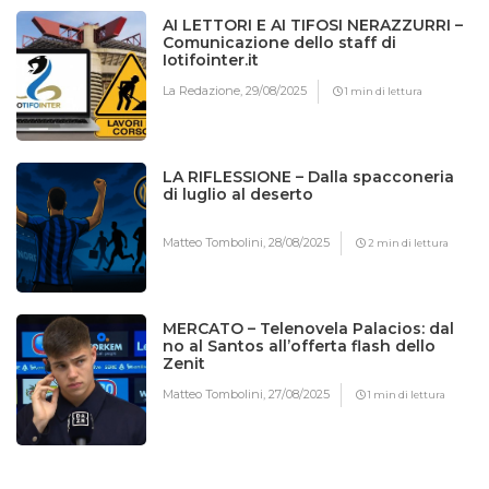
AI LETTORI E AI TIFOSI NERAZZURRI –
Comunicazione dello staff di
Iotifointer.it
La Redazione,
29/08/2025
1 min di lettura
LA RIFLESSIONE – Dalla spacconeria
di luglio al deserto
Matteo Tombolini,
28/08/2025
2 min di lettura
MERCATO – Telenovela Palacios: dal
no al Santos all’offerta flash dello
Zenit
Matteo Tombolini,
27/08/2025
1 min di lettura