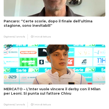
Pancaro: “Certe scorie, dopo il finale dell’ultima
stagione, sono inevitabili”
Digitrend,
1 anno fa
1 min di lettura
MERCATO – L’Inter vuole vincere il derby con il Milan
per Leoni. Si punta sul fattore Chivu
Digitrend,
1 anno fa
1 min di lettura