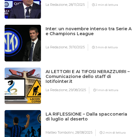
La Redazione,
28/11/2025
2 min di lettura
Inter: un novembre intenso tra Serie A
e Champions League
La Redazione,
31/10/2025
3 min di lettura
AI LETTORI E AI TIFOSI NERAZZURRI –
Comunicazione dello staff di
Iotifointer.it
La Redazione,
29/08/2025
1 min di lettura
LA RIFLESSIONE – Dalla spacconeria
di luglio al deserto
Matteo Tombolini,
28/08/2025
2 min di lettura