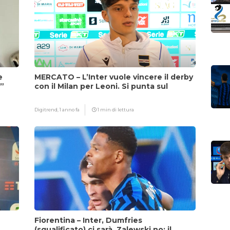
e
MERCATO – L’Inter vuole vincere il derby
i”
con il Milan per Leoni. Si punta sul
fattore Chivu
Digitrend,
1 anno fa
1 min di lettura
Fiorentina – Inter, Dumfries
(squalificato) ci sarà, Zalewski no: il