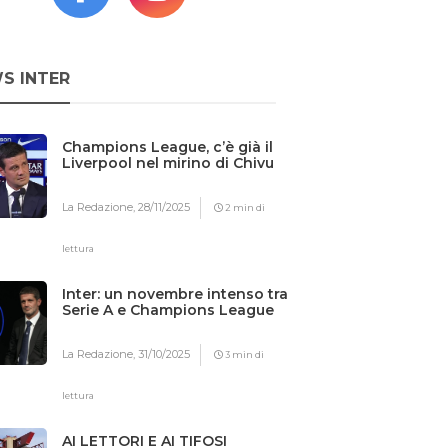
S INTER
Champions League, c’è già il
Liverpool nel mirino di Chivu
La Redazione,
28/11/2025
2 min di
lettura
Inter: un novembre intenso tra
Serie A e Champions League
La Redazione,
31/10/2025
3 min di
lettura
AI LETTORI E AI TIFOSI