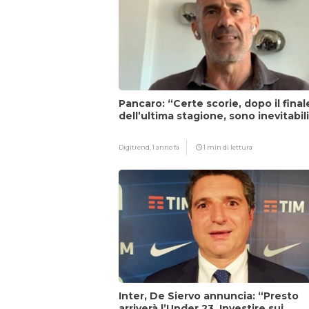
Pancaro: “Certe scorie, dopo il final
dell’ultima stagione, sono inevitabil
Digitrend,
1 anno fa
1 min di lettura
Inter, De Siervo annuncia: “Presto
arriverà l’Under 23. Investire sui