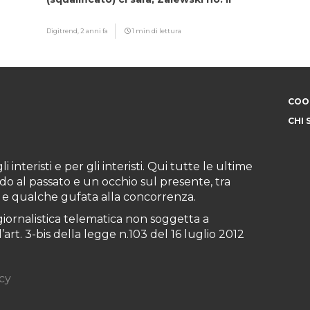
motivo
Digitrend,
2 anni fa
1 min di lettura
COOK
CHI 
i interisti e per gli interisti. Qui tutte le ultime
do al passato e un occhio sul presente, tra
ioni e qualche gufata alla concorrenza.
iornalistica telematica non soggetta a
art. 3-bis della legge n.103 del 16 luglio 2012
cy