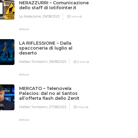
NERAZZURRI – Comunicazione
dello staff di Iotifointer.it
La Redazione,
29/08/2025
1 min di
lettura
LA RIFLESSIONE – Dalla
spacconeria di luglio al
deserto
Matteo Tombolini,
28/08/2025
2 min di
lettura
MERCATO – Telenovela
Palacios: dal no al Santos
all’offerta flash dello Zenit
Matteo Tombolini,
27/08/2025
1 min di
lettura