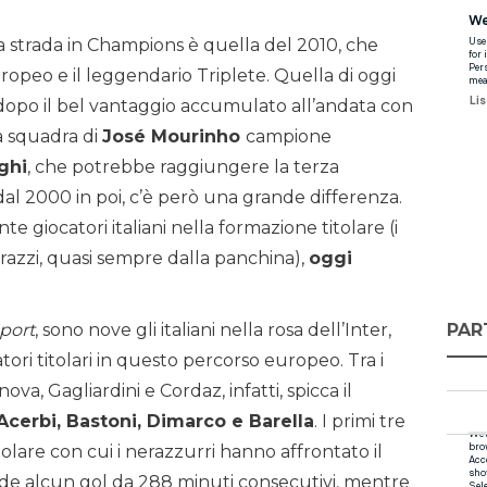
ta strada in Champions è quella del 2010, che
uropeo e il leggendario Triplete. Quella di oggi
dopo il bel vantaggio accumulato all’andata con
a squadra di
José Mourinho
campione
ghi
, che potrebbe raggiungere la terza
l 2000 in poi, c’è però una grande differenza.
 giocatori italiani nella formazione titolare (i
terazzi, quasi sempre dalla panchina),
oggi
PAR
Sport
, sono nove gli italiani nella rosa dell’Inter,
tori titolari in questo percorso europeo. Tra i
ova, Gagliardini e Cordaz, infatti, spicca il
Acerbi, Bastoni, Dimarco e Barella
. I primi tre
olare con cui i nerazzurri hanno affrontato il
ede alcun gol da 288 minuti consecutivi, mentre