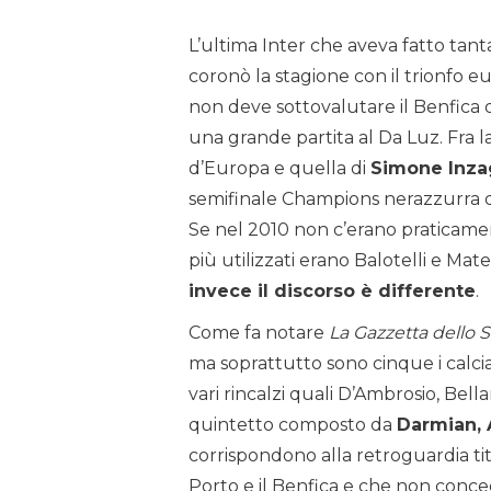
L’ultima Inter che aveva fatto tan
coronò la stagione con il trionfo e
non deve sottovalutare il Benfica 
una grande partita al Da Luz. Fra l
d’Europa e quella di
Simone Inza
semifinale Champions nerazzurra da
Se nel 2010 non c’erano praticamente
più utilizzati erano Balotelli e Ma
invece il discorso è differente
.
Come fa notare
La Gazzetta dello 
ma soprattutto sono cinque i calcia
vari rincalzi quali D’Ambrosio, Bellan
quintetto composto da
Darmian, 
corrispondono alla retroguardia tit
Porto e il Benfica e che non conc