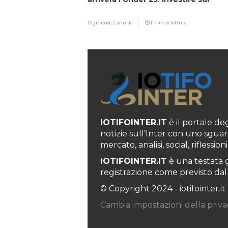
giovani…”
Digitrend,
2 anni fa
1 min di lettura
IOTIFOINTER.IT
è il portale degl
notizie sull’Inter con uno sguar
mercato, analisi, social, rifless
IOTIFOINTER.IT
è una testata g
registrazione come previsto dall’
© Copyright 2024 - iotifointer.it
Cambia impostazioni della priva