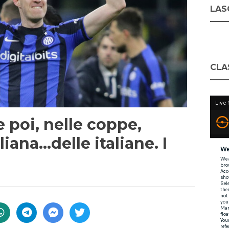
LASC
CLA
e poi, nelle coppe,
aliana…delle italiane. I