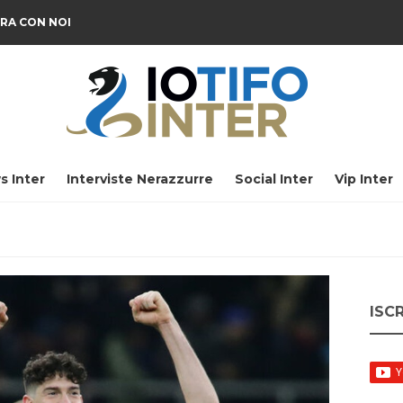
RA CON NOI
s Inter
Interviste Nerazzurre
Social Inter
Vip Inter
ISC