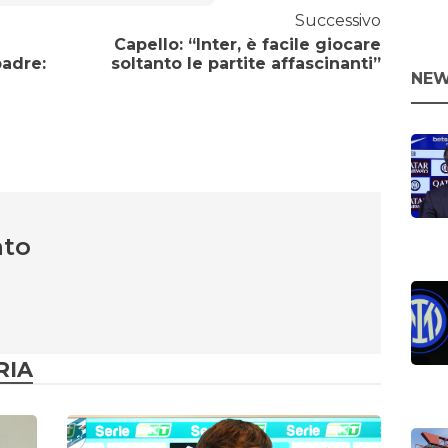
Successivo
Capello: “Inter, è facile giocare
padre:
soltanto le partite affascinanti”
NEW
nto
RIA