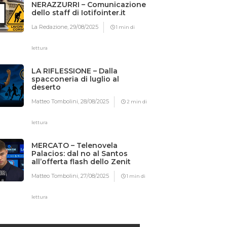
NERAZZURRI – Comunicazione
dello staff di Iotifointer.it
La Redazione,
29/08/2025
1 min di
lettura
LA RIFLESSIONE – Dalla
spacconeria di luglio al
deserto
Matteo Tombolini,
28/08/2025
2 min di
lettura
MERCATO – Telenovela
Palacios: dal no al Santos
all’offerta flash dello Zenit
Matteo Tombolini,
27/08/2025
1 min di
lettura