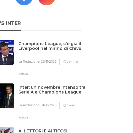
S INTER
Champions League, c’è già il
Liverpool nel mirino di Chivu
La Redazione,
28/11/2025
2 min di
lettura
Inter: un novembre intenso tra
Serie A e Champions League
La Redazione,
31/10/2025
3 min di
lettura
AI LETTORI E AI TIFOSI