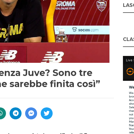
LASC
CLA
enza Juve? Sono tre
e sarebbe finita così”