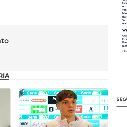
nto
RIA
SEG