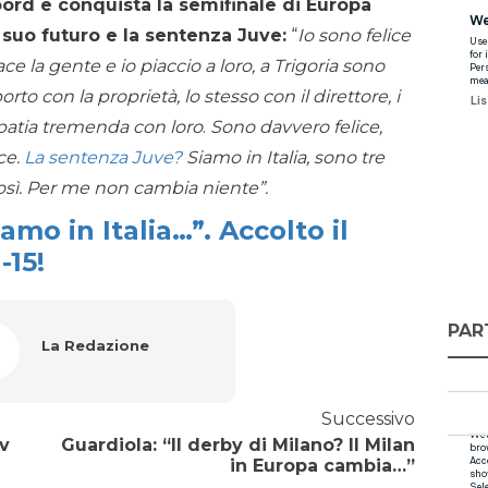
ord e conquista la semifinale di Europa
suo futuro e la sentenza Juve:
“
Io sono felice
e la gente e io piaccio a loro, a Trigoria sono
rto con la proprietà, lo stesso con il direttore, i
mpatia tremenda con loro
.
Sono davvero felice,
ce.
La sentenza Juve?
Siamo in Italia, sono tre
osì. Per me non cambia niente”.
mo in Italia…”. Accolto il
-15!
PAR
La Redazione
Successivo
tv
Guardiola: “Il derby di Milano? Il Milan
in Europa cambia…”