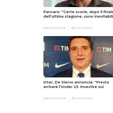
Pancaro: “Certe scorie, dopo il final
dell’ultima stagione, sono inevitabil
Digitrend,
1 anno fa
1 min di lettura
Inter, De Siervo annuncia: “Presto
arriverà l’Under 23. Investire sui
giovani…”
Digitrend,
2 anni fa
1 min di lettura