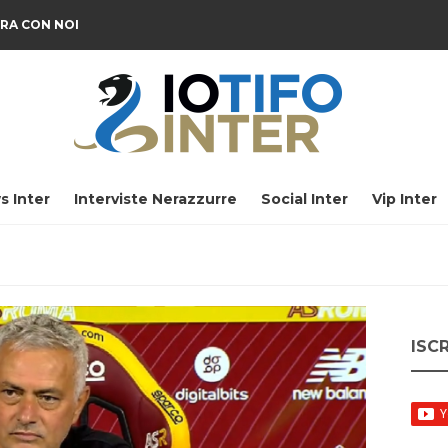
RA CON NOI
s Inter
Interviste Nerazzurre
Social Inter
Vip Inter
ISC