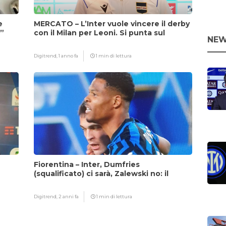
e
MERCATO – L’Inter vuole vincere il derby
i”
con il Milan per Leoni. Si punta sul
NEW
fattore Chivu
Digitrend,
1 anno fa
1 min di lettura
Fiorentina – Inter, Dumfries
(squalificato) ci sarà, Zalewski no: il
motivo
Digitrend,
2 anni fa
1 min di lettura