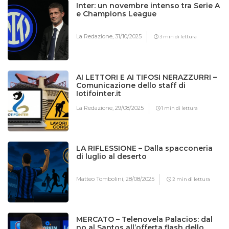
Inter: un novembre intenso tra Serie A
e Champions League
La Redazione,
31/10/2025
3 min di lettura
AI LETTORI E AI TIFOSI NERAZZURRI –
Comunicazione dello staff di
Iotifointer.it
La Redazione,
29/08/2025
1 min di lettura
LA RIFLESSIONE – Dalla spacconeria
di luglio al deserto
Matteo Tombolini,
28/08/2025
2 min di lettura
MERCATO – Telenovela Palacios: dal
no al Santos all’offerta flash dello