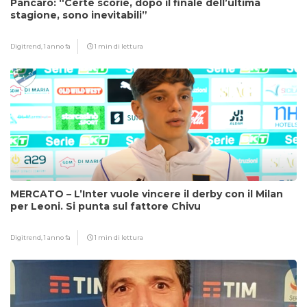
Pancaro: “Certe scorie, dopo il finale dell’ultima
stagione, sono inevitabili”
Digitrend,
1 anno fa
1 min di lettura
MERCATO – L’Inter vuole vincere il derby con il Milan
per Leoni. Si punta sul fattore Chivu
Digitrend,
1 anno fa
1 min di lettura