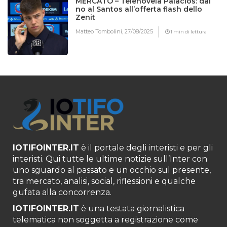
MERCATO – Telenovela Palacios: dal
no al Santos all’offerta flash dello
Zenit
Matteo Tombolini,
27/08/2025
1 min di lettura
IOTIFOINTER.IT
è il portale degli interisti e per gli
interisti. Qui tutte le ultime notizie sull’Inter con
uno sguardo al passato e un occhio sul presente,
tra mercato, analisi, social, riflessioni e qualche
gufata alla concorrenza.
IOTIFOINTER.IT
è una testata giornalistica
telematica non soggetta a registrazione come