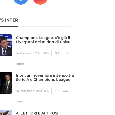
S INTER
Champions League, c’è già il
Liverpool nel mirino di Chivu
La Redazione,
28/11/2025
2 min di
lettura
Inter: un novembre intenso tra
Serie A e Champions League
La Redazione,
31/10/2025
3 min di
lettura
AI LETTORI E AI TIFOSI