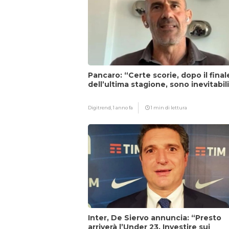
Pancaro: “Certe scorie, dopo il final
dell’ultima stagione, sono inevitabil
Digitrend,
1 anno fa
1 min di lettura
Inter, De Siervo annuncia: “Presto
arriverà l’Under 23. Investire sui