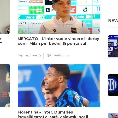
NEW
e
MERCATO – L’Inter vuole vincere il derby
i”
con il Milan per Leoni. Si punta sul
fattore Chivu
Digitrend,
1 anno fa
1 min di lettura
Fiorentina – Inter, Dumfries
(squalificato) ci sarà, Zalewski no: il