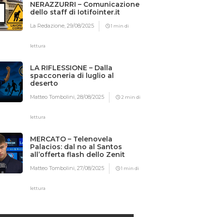
NERAZZURRI – Comunicazione
dello staff di Iotifointer.it
La Redazione,
29/08/2025
1 min di
lettura
LA RIFLESSIONE – Dalla
spacconeria di luglio al
deserto
Matteo Tombolini,
28/08/2025
2 min di
lettura
MERCATO – Telenovela
Palacios: dal no al Santos
all’offerta flash dello Zenit
Matteo Tombolini,
27/08/2025
1 min di
lettura