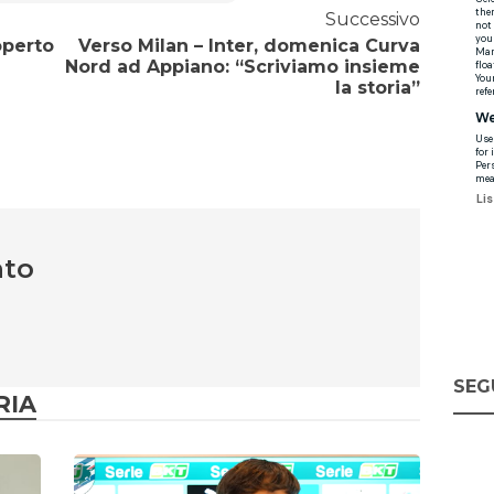
Successivo
operto
Verso Milan – Inter, domenica Curva
Nord ad Appiano: “Scriviamo insieme
la storia”
nto
SEG
RIA