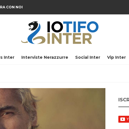
RA CON NOI
s Inter
Interviste Nerazzurre
Social Inter
Vip Inter
ISC