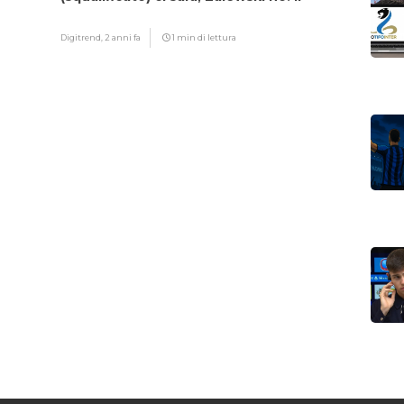
motivo
Digitrend,
2 anni fa
1 min di lettura