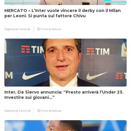
MERCATO – L’Inter vuole vincere il derby con il Milan
per Leoni. Si punta sul fattore Chivu
Digitrend,
1 anno fa
1 min di lettura
Inter, De Siervo annuncia: “Presto arriverà l’Under 23.
Investire sui giovani…”
Digitrend,
2 anni fa
1 min di lettura