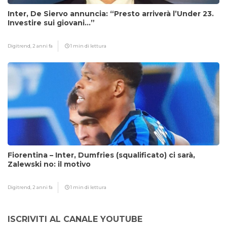
Inter, De Siervo annuncia: “Presto arriverà l’Under 23.
Investire sui giovani…”
Digitrend,
2 anni fa
1 min di lettura
Fiorentina – Inter, Dumfries (squalificato) ci sarà,
Zalewski no: il motivo
Digitrend,
2 anni fa
1 min di lettura
ISCRIVITI AL CANALE YOUTUBE