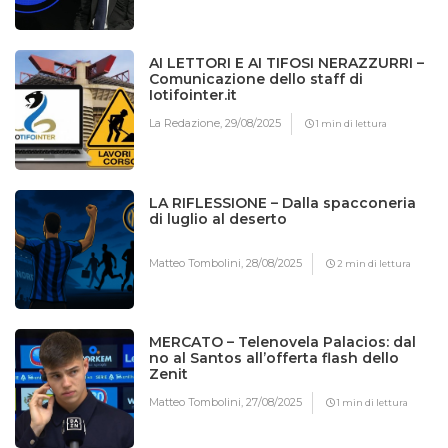
AI LETTORI E AI TIFOSI NERAZZURRI –
Comunicazione dello staff di
Iotifointer.it
La Redazione,
29/08/2025
1 min di lettura
LA RIFLESSIONE – Dalla spacconeria
di luglio al deserto
Matteo Tombolini,
28/08/2025
2 min di lettura
MERCATO – Telenovela Palacios: dal
no al Santos all’offerta flash dello
Zenit
Matteo Tombolini,
27/08/2025
1 min di lettura