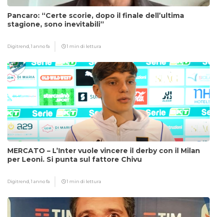
Pancaro: “Certe scorie, dopo il finale dell’ultima
stagione, sono inevitabili”
Digitrend,
1 anno fa
1 min di lettura
MERCATO – L’Inter vuole vincere il derby con il Milan
per Leoni. Si punta sul fattore Chivu
Digitrend,
1 anno fa
1 min di lettura