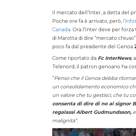
Il mercato dell’Inter, a detta del p
Poche ore fa è arrivato, però,
l’inf
Canada
. Ora l’Inter deve per forza 
di Marotta di dire “mercato chiuso”
poco fa dal presidente del Genoa
Come riportato da
Fc InterNews
, 
Telenord, il patron genoano ha cos
“
Penso che il Genoa debba ritornar
un consolidamento economico che 
un valore che tu gestisci, che tu con
consenta di dire di no al signor
regalassi Albert Gudmundsson,
e
malignità”.