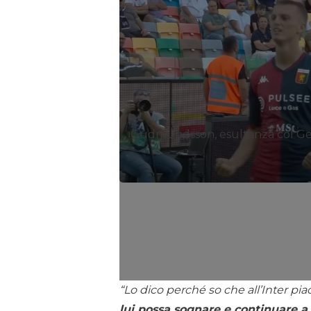
Gudmundsson, esultanza col G
“Lo dico perché so che all’Inter 
lui possa sognare e continuare a