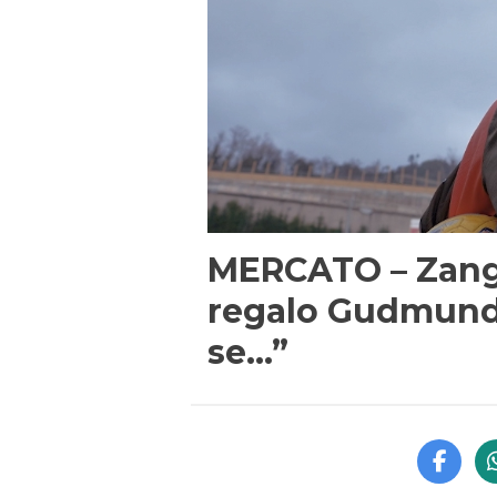
MERCATO – Zangr
regalo Gudmund
se…”