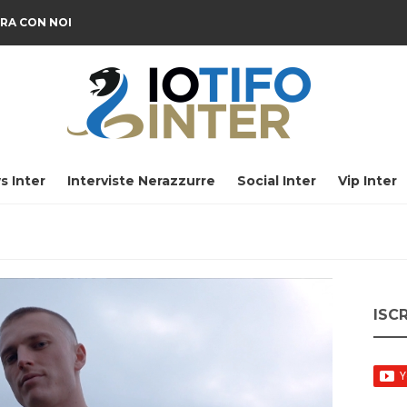
RA CON NOI
s Inter
Interviste Nerazzurre
Social Inter
Vip Inter
ISC