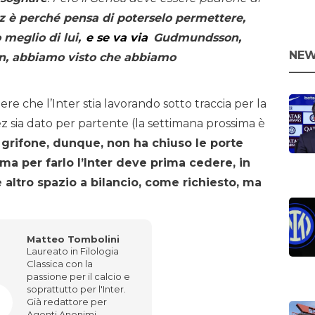
z è perché pensa di poterselo permettere,
 meglio di lui,
e se va via
Gudmundsson,
NEW
n, abbiamo visto che abbiamo
re che l’Inter stia lavorando sotto traccia per la
 sia dato per partente (la settimana prossima è
l grifone, dunque, non ha chiuso le porte
a per farlo l’Inter deve prima cedere, in
e altro spazio a bilancio, come richiesto, ma
Matteo Tombolini
Laureato in Filologia
Classica con la
passione per il calcio e
soprattutto per l'Inter.
Già redattore per
Agenti Anonimi,