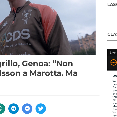
LASC
CLA
illo, Genoa: “Non
sson a Marotta. Ma