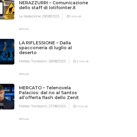
NERAZZURRI – Comunicazione
dello staff di Iotifointer.it
La Redazione,
29/08/2025
1 min di
lettura
LA RIFLESSIONE – Dalla
spacconeria di luglio al
deserto
Matteo Tombolini,
28/08/2025
2 min di
lettura
MERCATO – Telenovela
Palacios: dal no al Santos
all’offerta flash dello Zenit
Matteo Tombolini,
27/08/2025
1 min di
lettura