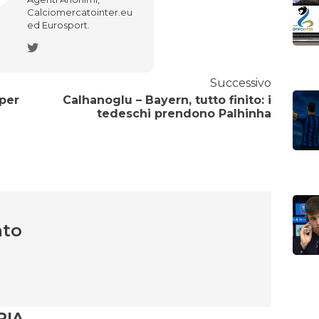
Calciomercatointer.eu
ed Eurosport.
Successivo
 per
Calhanoglu – Bayern, tutto finito: i
tedeschi prendono Palhinha
nto
RIA