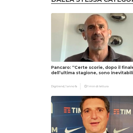
Pancaro: “Certe scorie, dopo il final
dell’ultima stagione, sono inevitabil
Digitrend,
1 anno fa
1 min di lettura