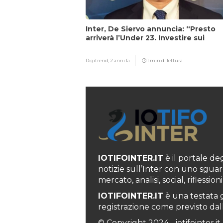
Inter, De Siervo annuncia: “Presto
arriverà l’Under 23. Investire sui
giovani…”
Digitrend,
2 anni fa
1 min di lettura
IOTIFOINTER.IT
è il portale degl
notizie sull’Inter con uno sguar
mercato, analisi, social, rifless
IOTIFOINTER.IT
è una testata g
registrazione come previsto dall’
© Copyright 2024 - iotifointer.it