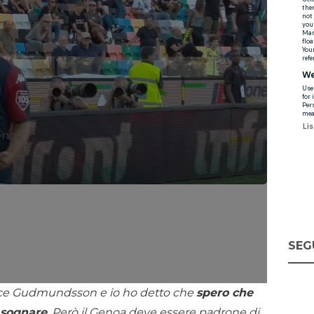
enoa
SEG
piace Gudmundsson e io ho detto che
spero che
 sognare
. Però il Genoa deve essere padrone di