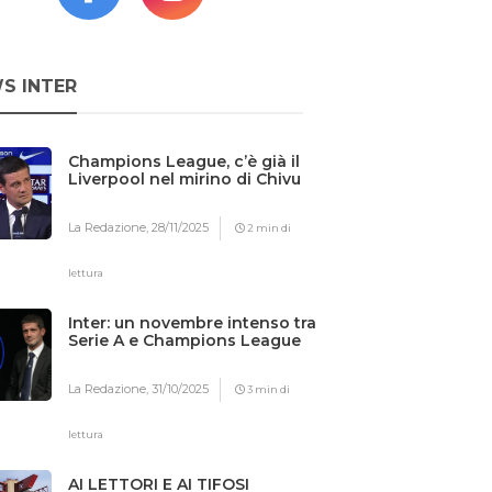
S INTER
Champions League, c’è già il
Liverpool nel mirino di Chivu
La Redazione,
28/11/2025
2 min di
lettura
Inter: un novembre intenso tra
Serie A e Champions League
La Redazione,
31/10/2025
3 min di
lettura
AI LETTORI E AI TIFOSI