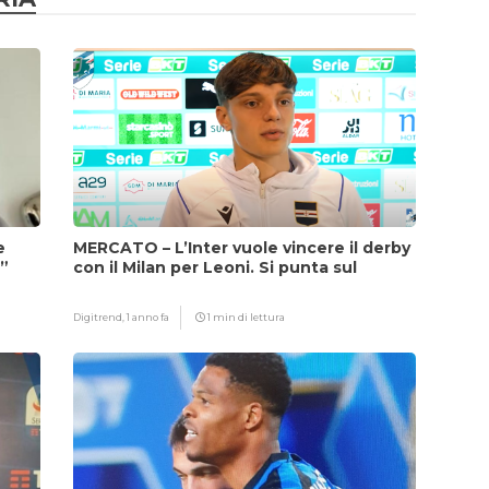
e
MERCATO – L’Inter vuole vincere il derby
i”
con il Milan per Leoni. Si punta sul
fattore Chivu
Digitrend,
1 anno fa
1 min di lettura