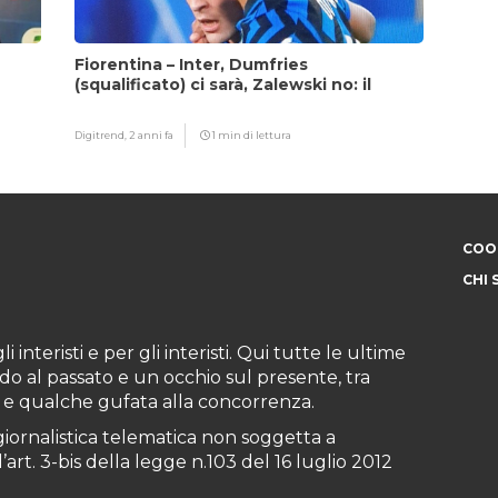
Fiorentina – Inter, Dumfries
(squalificato) ci sarà, Zalewski no: il
motivo
Digitrend,
2 anni fa
1 min di lettura
COOK
CHI 
i interisti e per gli interisti. Qui tutte le ultime
do al passato e un occhio sul presente, tra
ioni e qualche gufata alla concorrenza.
iornalistica telematica non soggetta a
art. 3-bis della legge n.103 del 16 luglio 2012