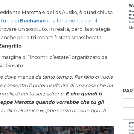
residente Marotta e del ds Ausilio, è quasi chiuso.
ortunio di
Buchanan
in allenamento con il
trovare un sostituto. In realtà, però, la strategia
 anche per altri reparti è stata smascherata
Zangrillo
.
a margine di “Incontri d’estate” organizzato da
ì chiosato:
e dove manca da tanto tempo. Per farlo ci vuole
consenta di poter usufruire di una rosa che ha
PAR
trolli, di cui tu sei padrone.
E che quindi ti
 Beppe Marotta quando vorrebbe che tu gli
 lo dico all’amico Beppe senza nessun tipo di