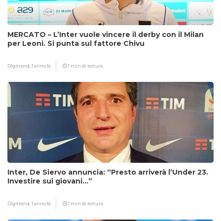
MERCATO – L’Inter vuole vincere il derby con il Milan
per Leoni. Si punta sul fattore Chivu
Digitrend,
1 anno fa
1 min di lettura
Inter, De Siervo annuncia: “Presto arriverà l’Under 23.
Investire sui giovani…”
Digitrend,
1 anno fa
1 min di lettura