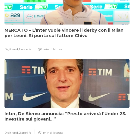
MERCATO – L’Inter vuole vincere il derby con il Milan
per Leoni. Si punta sul fattore Chivu
Digitrend,
1 anno fa
1 min di lettura
Inter, De Siervo annuncia: “Presto arriverà l’Under 23.
Investire sui giovani…”
Digitrend,
2 anni fa
1 min di lettura