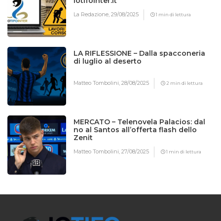
Iotifointer.it
La Redazione,
29/08/2025
1 min di lettura
LA RIFLESSIONE – Dalla spacconeria
di luglio al deserto
Matteo Tombolini,
28/08/2025
2 min di lettura
MERCATO – Telenovela Palacios: dal
no al Santos all’offerta flash dello
Zenit
Matteo Tombolini,
27/08/2025
1 min di lettura