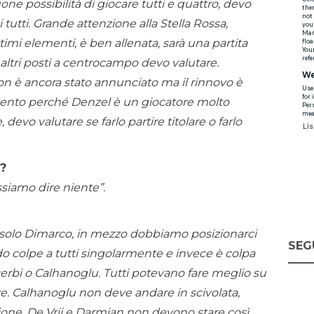
e possibilità di giocare tutti e quattro, devo
tutti. Grande attenzione alla Stella Rossa,
ttimi elementi, è ben allenata, sarà una partita
i altri posti a centrocampo devo valutare.
n è ancora stato annunciato ma il rinnovo è
tento perché Denzel è un giocatore molto
devo valutare se farlo partire titolare o farlo
e?
ssiamo dire niente”.
e solo Dimarco, in mezzo dobbiamo posizionarci
SEG
o colpe a tutti singolarmente e invece è colpa
Acerbi o Calhanoglu. Tutti potevano fare meglio su
re. Calhanoglu non deve andare in scivolata,
one, De Vrij e Darmian non devono stare così