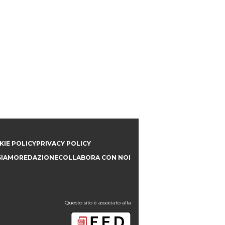
IE POLICY
PRIVACY POLICY
SIAMO
REDAZIONE
COLLABORA CON NOI
Questo sito è associato alla