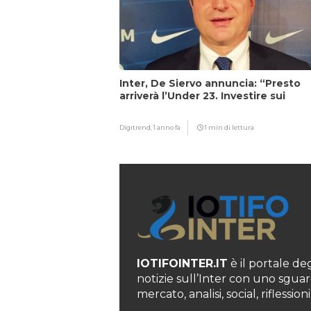
Inter, De Siervo annuncia: “Presto
arriverà l’Under 23. Investire sui
giovani…”
Digitrend,
1 anno fa
1 min di lettura
IOTIFOINTER.IT
è il portale degl
notizie sull’Inter con uno sguar
mercato, analisi, social, rifless