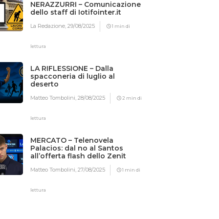
NERAZZURRI – Comunicazione
dello staff di Iotifointer.it
La Redazione,
29/08/2025
1 min di
lettura
LA RIFLESSIONE – Dalla
spacconeria di luglio al
deserto
Matteo Tombolini,
28/08/2025
2 min di
lettura
MERCATO – Telenovela
Palacios: dal no al Santos
all’offerta flash dello Zenit
Matteo Tombolini,
27/08/2025
1 min di
lettura