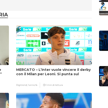
RIA
e
MERCATO – L’Inter vuole vincere il derby
i”
con il Milan per Leoni. Si punta sul
fattore Chivu
Digitrend,
1 anno fa
1 min di lettura