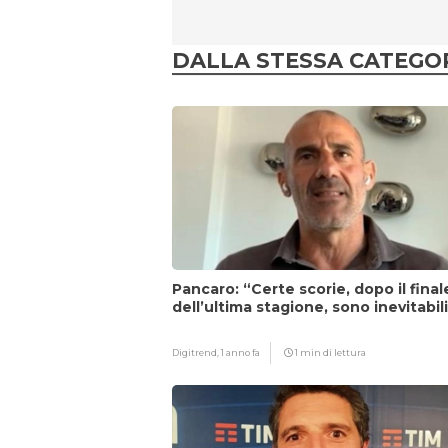
DALLA STESSA CATEGO
Pancaro: “Certe scorie, dopo il final
dell’ultima stagione, sono inevitabil
Digitrend,
1 anno fa
1 min di lettura