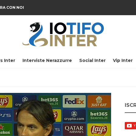
RA CON NOI
s Inter
Interviste Nerazzurre
Social Inter
Vip Inter
ISC