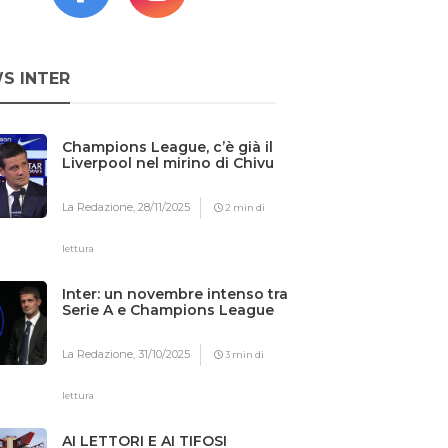
S INTER
Champions League, c’è già il
Liverpool nel mirino di Chivu
La Redazione,
28/11/2025
2 min di
lettura
Inter: un novembre intenso tra
Serie A e Champions League
La Redazione,
31/10/2025
3 min di
lettura
AI LETTORI E AI TIFOSI