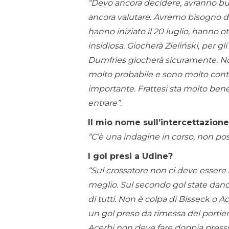
“Devo ancora decidere, avranno buon
ancora valutare. Avremo bisogno di 
hanno iniziato il 20 luglio, hanno o
insidiosa. Giocherà Zieliński, per gl
Dumfries giocherà sicuramente. No
molto probabile e sono molto con
importante. Frattesi sta molto bene, 
entrare”.
Il mio nome sull’intercettazion
“C’è una indagine in corso, non po
I gol presi a Udine?
“Sul crossatore non ci deve esser
meglio. Sul secondo gol state dand
di tutti. Non è colpa di Bisseck o 
un gol preso da rimessa del portie
Acerbi non deve fare doppia pressi