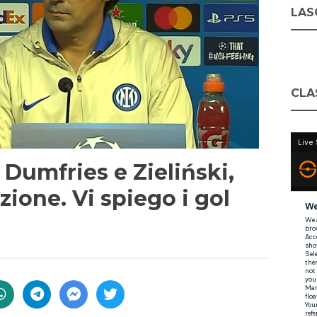
LASC
CLA
i Dumfries e Zieliński,
azione. Vi spiego i gol