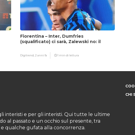
Fiorentina – Inter, Dumfries
(squalificato) ci sarà, Zalewski no: il
motivo
Digitrend,
2 anni fa
1 min di lettura
COOK
CHI 
i interisti e per gli interisti. Qui tutte le ultime
do al passato e un occhio sul presente, tra
ioni e qualche gufata alla concorrenza.