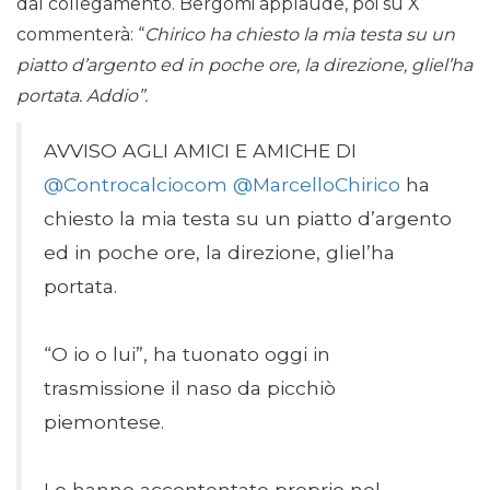
dal collegamento. Bergomi applaude, poi su X
commenterà: “
Chirico ha chiesto la mia testa su un
piatto d’argento ed in poche ore, la direzione, gliel’ha
portata. Addio”.
AVVISO AGLI AMICI E AMICHE DI
@Controcalciocom
@MarcelloChirico
ha
chiesto la mia testa su un piatto d’argento
ed in poche ore, la direzione, gliel’ha
portata.
“O io o lui”, ha tuonato oggi in
trasmissione il naso da picchiò
piemontese.
Lo hanno accontentato proprio nel