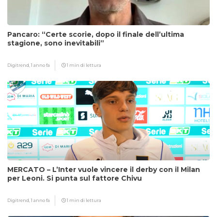
Pancaro: “Certe scorie, dopo il finale dell’ultima
stagione, sono inevitabili”
Digitrend,
1 anno fa
1 min di lettura
MERCATO – L’Inter vuole vincere il derby con il Milan
per Leoni. Si punta sul fattore Chivu
Digitrend,
1 anno fa
1 min di lettura