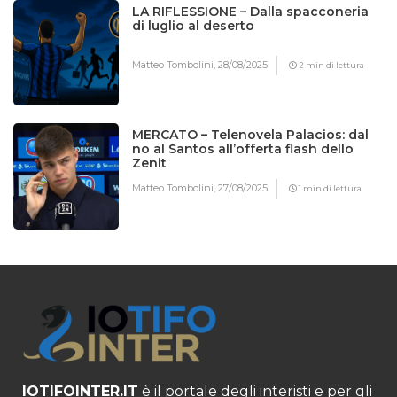
LA RIFLESSIONE – Dalla spacconeria
di luglio al deserto
Matteo Tombolini,
28/08/2025
2 min di lettura
MERCATO – Telenovela Palacios: dal
no al Santos all’offerta flash dello
Zenit
Matteo Tombolini,
27/08/2025
1 min di lettura
IOTIFOINTER.IT
è il portale degli interisti e per gli