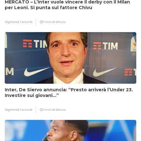
MERCATO – L’Inter vuole vincere il derby con il Milan
per Leoni. Si punta sul fattore Chivu
Digitrend,
1 anno fa
1 min di lettura
Inter, De Siervo annuncia: “Presto arriverà l’Under 23.
Investire sui giovani…”
Digitrend,
1 anno fa
1 min di lettura