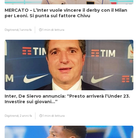
MERCATO – L’Inter vuole vincere il derby con il Milan
per Leoni. Si punta sul fattore Chivu
Digitrend,
1 anno fa
1 min di lettura
Inter, De Siervo annuncia: “Presto arriverà l’Under 23.
Investire sui giovani…”
Digitrend,
2 anni fa
1 min di lettura