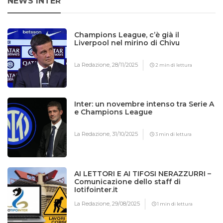
NEWS INTER
Champions League, c’è già il
Liverpool nel mirino di Chivu
La Redazione,
28/11/2025
2 min di lettura
Inter: un novembre intenso tra Serie A
e Champions League
La Redazione,
31/10/2025
3 min di lettura
AI LETTORI E AI TIFOSI NERAZZURRI –
Comunicazione dello staff di
Iotifointer.it
La Redazione,
29/08/2025
1 min di lettura