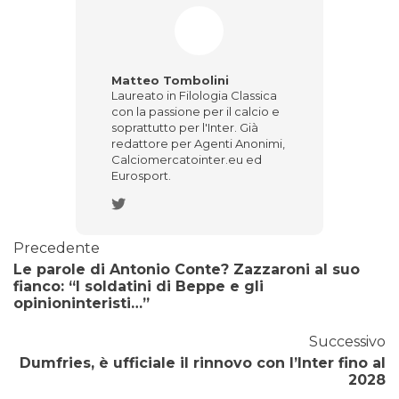
Matteo Tombolini
Laureato in Filologia Classica
con la passione per il calcio e
soprattutto per l'Inter. Già
redattore per Agenti Anonimi,
Calciomercatointer.eu ed
Eurosport.
Precedente
Le parole di Antonio Conte? Zazzaroni al suo
fianco: “I soldatini di Beppe e gli
opinioninteristi…”
Successivo
Dumfries, è ufficiale il rinnovo con l’Inter fino al
2028