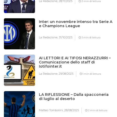
La Redazione,
28/11/2025
2 min di lettura
Inter: un novembre intenso tra Serie A
e Champions League
La Redazione,
31/10/2025
3 min di lettura
AI LETTORI E AI TIFOSI NERAZZURRI –
Comunicazione dello staff di
Iotifointer.it
La Redazione,
29/08/2025
1 min di lettura
LA RIFLESSIONE – Dalla spacconeria
di luglio al deserto
Matteo Tombolini,
28/08/2025
2 min di lettura