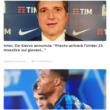
Inter, De Siervo annuncia: “Presto arriverà l’Under 23.
Investire sui giovani…”
Digitrend,
2 anni fa
1 min di lettura