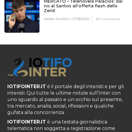
MERCATO – Telenovela Palacios: dal
no al Santos all’offerta flash dello
Zenit
Matteo Tombolini,
27/08/2025
1 min di lettura
IOTIFOINTER.IT
è il portale degli interisti e per gli
interisti. Qui tutte le ultime notizie sull’Inter con
uno sguardo al passato e un occhio sul presente,
tra mercato, analisi, social, riflessioni e qualche
gufata alla concorrenza.
IOTIFOINTER.IT
è una testata giornalistica
telematica non soggetta a registrazione come