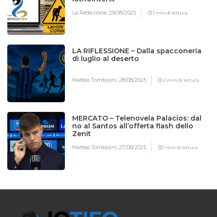
La Redazione,
29/08/2025
1 min di lettura
LA RIFLESSIONE – Dalla spacconeria
di luglio al deserto
Matteo Tombolini,
28/08/2025
2 min di lettura
MERCATO – Telenovela Palacios: dal
no al Santos all’offerta flash dello
Zenit
Matteo Tombolini,
27/08/2025
1 min di lettura