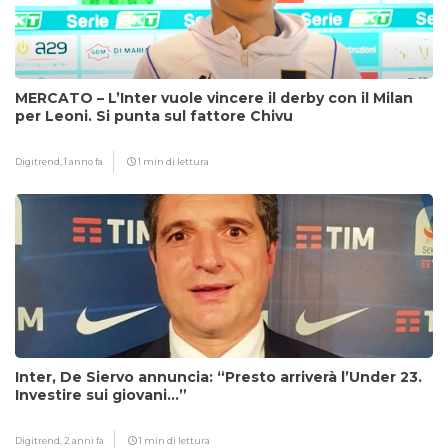
MERCATO – L’Inter vuole vincere il derby con il Milan
per Leoni. Si punta sul fattore Chivu
Digitrend,
1 anno fa
1 min di lettura
Inter, De Siervo annuncia: “Presto arriverà l’Under 23.
Investire sui giovani…”
Digitrend,
2 anni fa
1 min di lettura