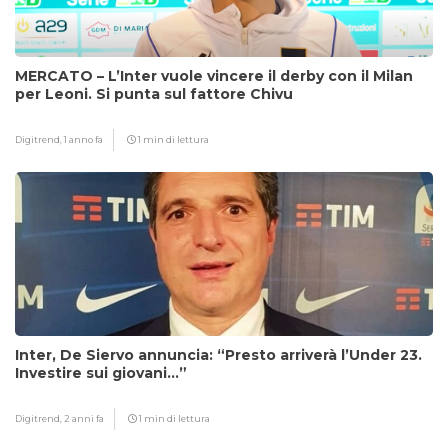
MERCATO – L’Inter vuole vincere il derby con il Milan
per Leoni. Si punta sul fattore Chivu
Digitrend,
1 anno fa
1 min di lettura
Inter, De Siervo annuncia: “Presto arriverà l’Under 23.
Investire sui giovani…”
Digitrend,
2 anni fa
1 min di lettura