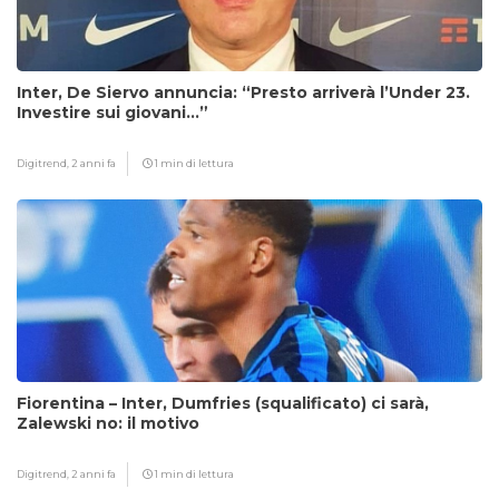
Inter, De Siervo annuncia: “Presto arriverà l’Under 23.
Investire sui giovani…”
Digitrend,
2 anni fa
1 min di lettura
Fiorentina – Inter, Dumfries (squalificato) ci sarà,
Zalewski no: il motivo
Digitrend,
2 anni fa
1 min di lettura