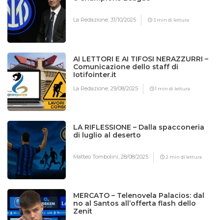
La Redazione,
31/10/2025
3 min di lettura
AI LETTORI E AI TIFOSI NERAZZURRI –
Comunicazione dello staff di
Iotifointer.it
La Redazione,
29/08/2025
1 min di lettura
LA RIFLESSIONE – Dalla spacconeria
di luglio al deserto
Matteo Tombolini,
28/08/2025
2 min di lettura
MERCATO – Telenovela Palacios: dal
no al Santos all’offerta flash dello
Zenit