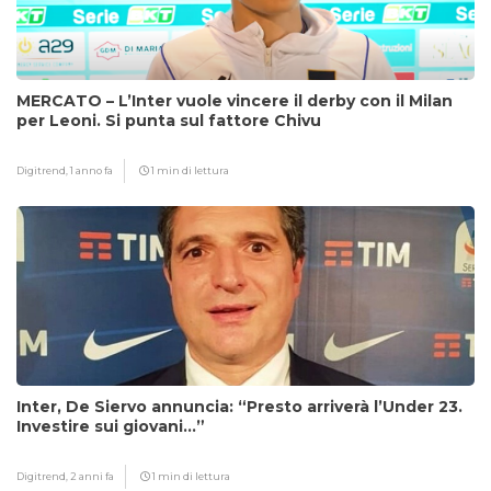
MERCATO – L’Inter vuole vincere il derby con il Milan
per Leoni. Si punta sul fattore Chivu
Digitrend,
1 anno fa
1 min di lettura
Inter, De Siervo annuncia: “Presto arriverà l’Under 23.
Investire sui giovani…”
Digitrend,
2 anni fa
1 min di lettura