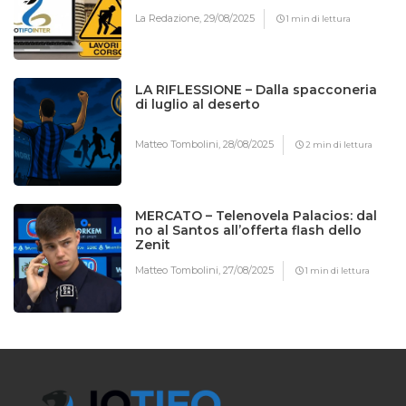
La Redazione,
29/08/2025
1 min di lettura
LA RIFLESSIONE – Dalla spacconeria
di luglio al deserto
Matteo Tombolini,
28/08/2025
2 min di lettura
MERCATO – Telenovela Palacios: dal
no al Santos all’offerta flash dello
Zenit
Matteo Tombolini,
27/08/2025
1 min di lettura