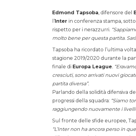
Edmond Tapsoba
, difensore del
l’
Inter
in conferenza stampa, sotto
rispetto per i nerazzurri.
“Sappiamo 
molto bene per questa partita. Sar
Tapsoba ha ricordato l’ultima volta
stagione 2019/2020 durante la pand
finale di
Europa League
. “Eravam
cresciuti, sono arrivati nuovi gioc
partita diversa”.
Parlando della solidità difensiva del
progressi della squadra:
“Siamo torn
raggiungendo nuovamente i livelli 
Sul fronte delle sfide europee, Tap
“L’Inter non ha ancora perso in qu