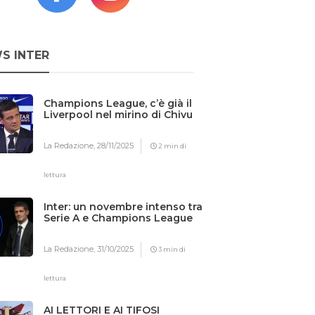
S INTER
Champions League, c’è già il
Liverpool nel mirino di Chivu
La Redazione,
28/11/2025
2 min di
lettura
Inter: un novembre intenso tra
Serie A e Champions League
La Redazione,
31/10/2025
3 min di
lettura
AI LETTORI E AI TIFOSI