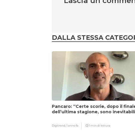
Lascia un comme
DALLA STESSA CATEGO
Pancaro: “Certe scorie, dopo il final
dell’ultima stagione, sono inevitabil
Digitrend,
1 anno fa
1 min di lettura