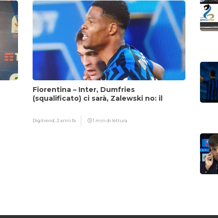
Fiorentina – Inter, Dumfries
(squalificato) ci sarà, Zalewski no: il
motivo
Digitrend,
2 anni fa
1 min di lettura