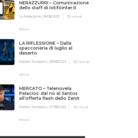
NERAZZURRI – Comunicazione
dello staff di Iotifointer.it
La Redazione,
29/08/2025
1 min di
lettura
LA RIFLESSIONE – Dalla
spacconeria di luglio al
deserto
Matteo Tombolini,
28/08/2025
2 min di
lettura
MERCATO – Telenovela
Palacios: dal no al Santos
all’offerta flash dello Zenit
Matteo Tombolini,
27/08/2025
1 min di
lettura