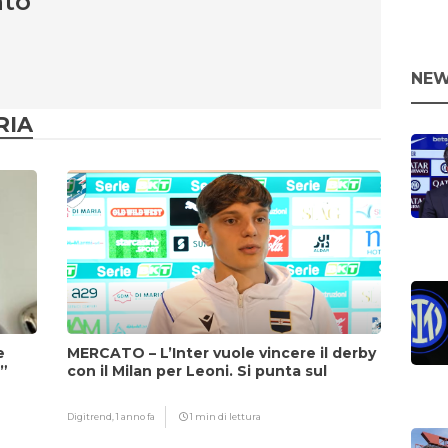
nto
NEW
RIA
e
MERCATO – L’Inter vuole vincere il derby
i”
con il Milan per Leoni. Si punta sul
fattore Chivu
Digitrend,
1 anno fa
1 min di lettura