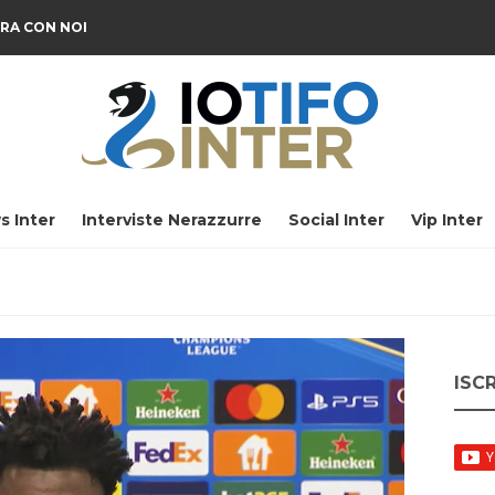
RA CON NOI
s Inter
Interviste Nerazzurre
Social Inter
Vip Inter
ISC