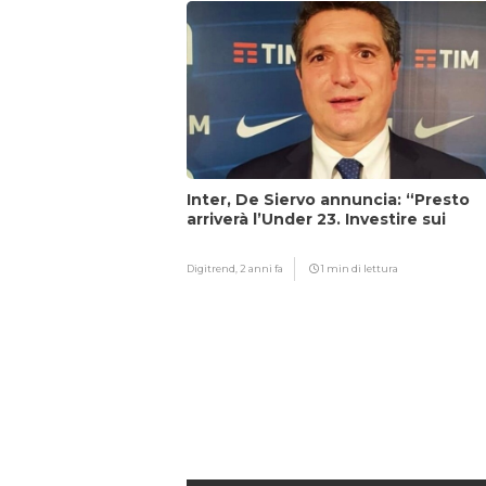
Inter, De Siervo annuncia: “Presto
arriverà l’Under 23. Investire sui
giovani…”
Digitrend,
2 anni fa
1 min di lettura