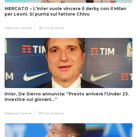
MERCATO – L’Inter vuole vincere il derby con il Milan
per Leoni. Si punta sul fattore Chivu
Digitrend,
1 anno fa
1 min di lettura
Inter, De Siervo annuncia: “Presto arriverà l’Under 23.
Investire sui giovani…”
Digitrend,
1 anno fa
1 min di lettura