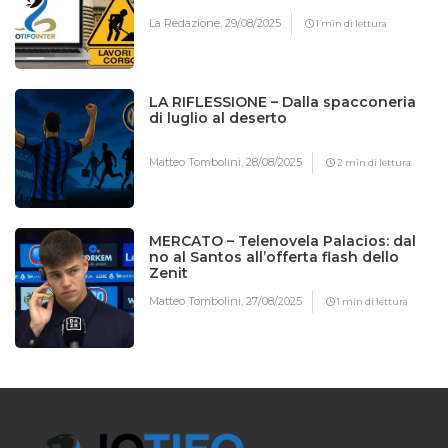
La Redazione,
29/08/2025
1 min di lettura
LA RIFLESSIONE – Dalla spacconeria
di luglio al deserto
Matteo Tombolini,
28/08/2025
2 min di lettura
MERCATO – Telenovela Palacios: dal
no al Santos all’offerta flash dello
Zenit
Matteo Tombolini,
27/08/2025
1 min di lettura