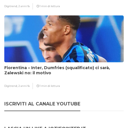
Digitrend,
2 anni fa
1 min di lettura
Fiorentina – Inter, Dumfries (squalificato) ci sarà,
Zalewski no: il motivo
Digitrend,
2 anni fa
1 min di lettura
ISCRIVITI AL CANALE YOUTUBE