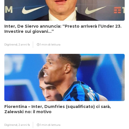
Inter, De Siervo annuncia: “Presto arriverà l’Under 23.
Investire sui giovani…”
Digitrend,
2 anni fa
1 min di lettura
Fiorentina – Inter, Dumfries (squalificato) ci sarà,
Zalewski no: il motivo
Digitrend,
2 anni fa
1 min di lettura