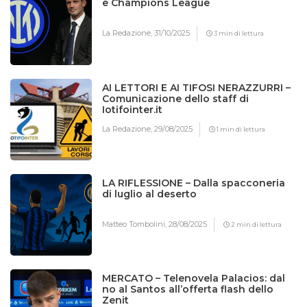
e Champions League
La Redazione,
31/10/2025
3 min di lettura
AI LETTORI E AI TIFOSI NERAZZURRI –
Comunicazione dello staff di
Iotifointer.it
La Redazione,
29/08/2025
1 min di lettura
LA RIFLESSIONE – Dalla spacconeria
di luglio al deserto
Matteo Tombolini,
28/08/2025
2 min di lettura
MERCATO – Telenovela Palacios: dal
no al Santos all’offerta flash dello
Zenit