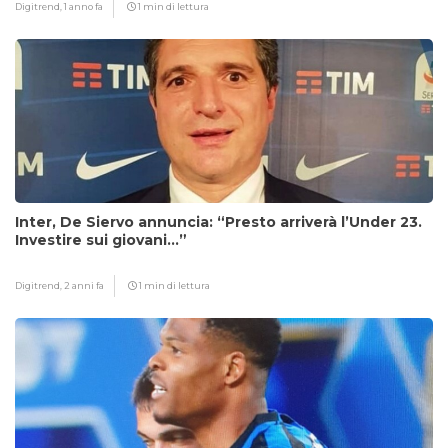
Digitrend,
1 anno fa
1 min di lettura
Inter, De Siervo annuncia: “Presto arriverà l’Under 23.
Investire sui giovani…”
Digitrend,
2 anni fa
1 min di lettura