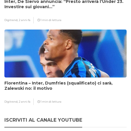
Inter, De Siervo annuncia: “Presto arriverà l’Under 23.
Investire sui giovani…”
Digitrend,
2 anni fa
1 min di lettura
Fiorentina – Inter, Dumfries (squalificato) ci sarà,
Zalewski no: il motivo
Digitrend,
2 anni fa
1 min di lettura
ISCRIVITI AL CANALE YOUTUBE