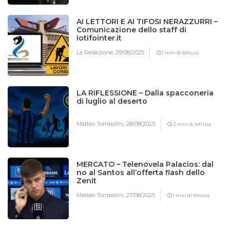
AI LETTORI E AI TIFOSI NERAZZURRI –
Comunicazione dello staff di
Iotifointer.it
La Redazione,
29/08/2025
1 min di lettura
LA RIFLESSIONE – Dalla spacconeria
di luglio al deserto
Matteo Tombolini,
28/08/2025
2 min di lettura
MERCATO – Telenovela Palacios: dal
no al Santos all’offerta flash dello
Zenit
Matteo Tombolini,
27/08/2025
1 min di lettura