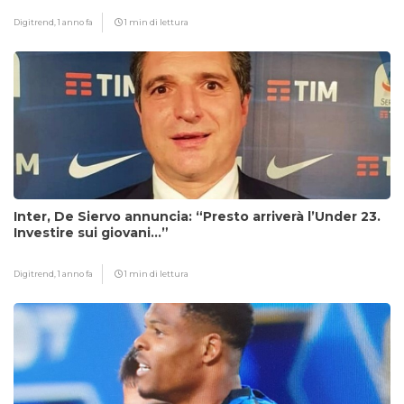
Digitrend,
1 anno fa
1 min di lettura
Inter, De Siervo annuncia: “Presto arriverà l’Under 23.
Investire sui giovani…”
Digitrend,
1 anno fa
1 min di lettura