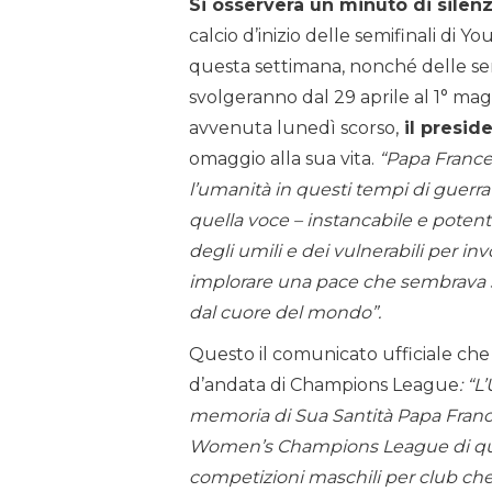
Si osserverà un minuto di sile
calcio d’inizio delle semifinali d
questa settimana, nonché delle se
svolgeranno dal 29 aprile al 1° ma
avvenuta lunedì scorso,
il presid
omaggio alla sua vita.
“Papa Frances
l’umanità in questi tempi di guerra 
quella voce – instancabile e potente
degli umili e dei vulnerabili per in
implorare una pace che sembrava 
dal cuore del mondo”.
Questo il comunicato ufficiale ch
d’andata di Champions League
: “
memoria di Sua Santità Papa Franc
Women’s Champions League di ques
competizioni maschili per club che