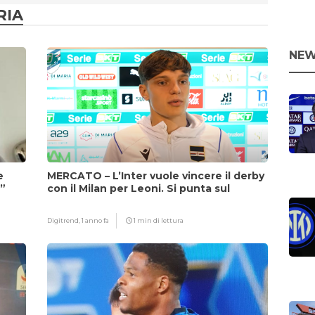
RIA
NEW
e
MERCATO – L’Inter vuole vincere il derby
i”
con il Milan per Leoni. Si punta sul
fattore Chivu
Digitrend,
1 anno fa
1 min di lettura