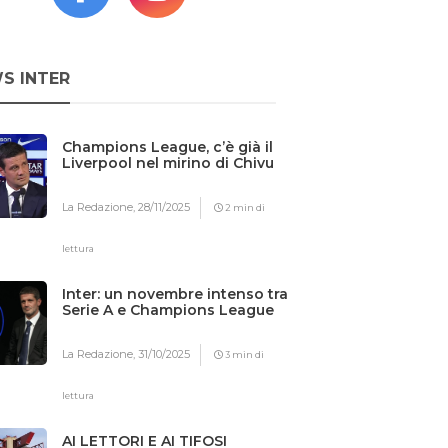
S INTER
Champions League, c’è già il
Liverpool nel mirino di Chivu
La Redazione,
28/11/2025
2 min di
lettura
Inter: un novembre intenso tra
Serie A e Champions League
La Redazione,
31/10/2025
3 min di
lettura
AI LETTORI E AI TIFOSI