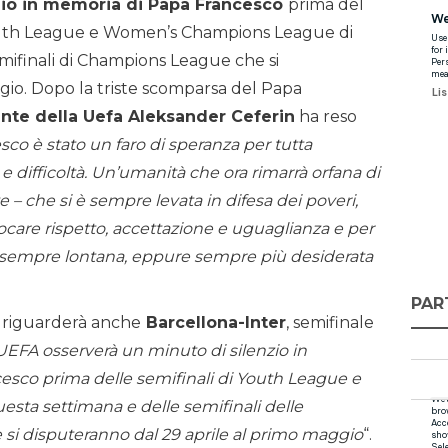
nzio in memoria di Papa Francesco
prima del
i Youth League e Women’s Champions League di
mifinali di Champions League che si
ggio. Dopo la triste scomparsa del Papa
ente della Uefa Aleksander Ceferin
ha reso
co è stato un faro di speranza per tutta
e difficoltà. Un’umanità che ora rimarrà orfana di
 – che si è sempre levata in difesa dei poveri,
vocare rispetto, accettazione e uguaglianza e per
sempre lontana, eppure sempre più desiderata
PAR
e riguarderà anche
Barcellona-Inter
, semifinale
L’UEFA osserverà un minuto di silenzio in
esco prima delle semifinali di Youth League e
ta settimana e delle semifinali delle
 si disputeranno dal 29 aprile al primo maggio
“.