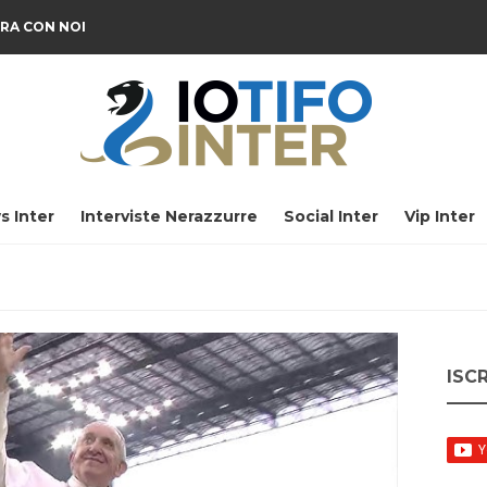
RA CON NOI
s Inter
Interviste Nerazzurre
Social Inter
Vip Inter
ISC