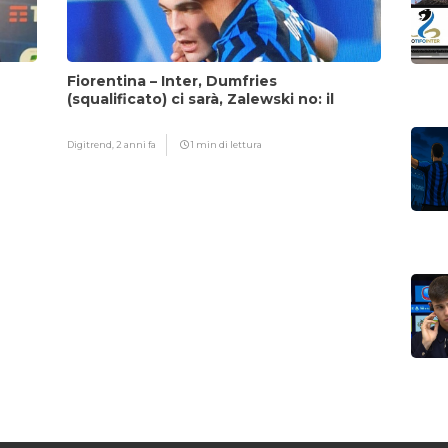
Fiorentina – Inter, Dumfries
(squalificato) ci sarà, Zalewski no: il
motivo
Digitrend,
2 anni fa
1 min di lettura