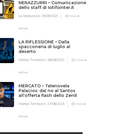
NERAZZURRI – Comunicazione
dello staff di Iotifointer.it
La Redazione,
29/08/2025
1 min di
lettura
LA RIFLESSIONE – Dalla
spacconeria di luglio al
deserto
Matteo Tombolini,
28/08/2025
2 min di
lettura
MERCATO – Telenovela
Palacios: dal no al Santos
all’offerta flash dello Zenit
Matteo Tombolini,
27/08/2025
1 min di
lettura