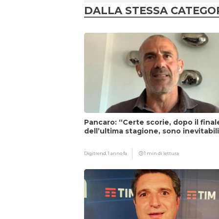
DALLA STESSA CATEGO
Pancaro: “Certe scorie, dopo il final
dell’ultima stagione, sono inevitabil
Digitrend,
1 anno fa
1 min di lettura