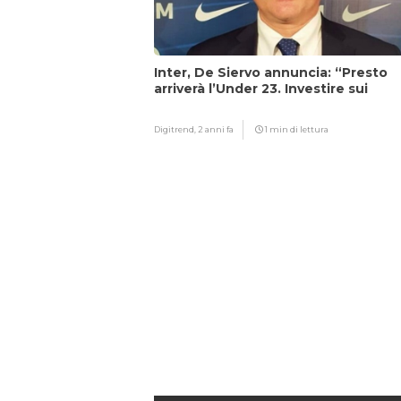
Inter, De Siervo annuncia: “Presto
arriverà l’Under 23. Investire sui
giovani…”
Digitrend,
2 anni fa
1 min di lettura