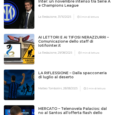
Inter: un novembre intenso tra Serie A
e Champions League
La Redazione,
31/10/2025
3 min di lettura
AI LETTORI E AI TIFOSI NERAZZURRI –
Comunicazione dello staff di
Iotifointer.it
La Redazione,
29/08/2025
1 min di lettura
LA RIFLESSIONE – Dalla spacconeria
di luglio al deserto
Matteo Tombolini,
28/08/2025
2 min di lettura
MERCATO – Telenovela Palacios: dal
no al Santos all’offerta flash dello