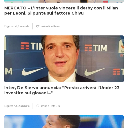
MERCATO – L’Inter vuole vincere il derby con il Milan
per Leoni. Si punta sul fattore Chivu
Digitrend,
1 anno fa
1 min di lettura
Inter, De Siervo annuncia: “Presto arriverà l’Under 23.
Investire sui giovani…”
Digitrend,
2 anni fa
1 min di lettura