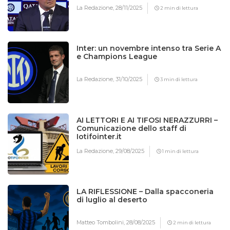
La Redazione,
28/11/2025
2 min di lettura
Inter: un novembre intenso tra Serie A
e Champions League
La Redazione,
31/10/2025
3 min di lettura
AI LETTORI E AI TIFOSI NERAZZURRI –
Comunicazione dello staff di
Iotifointer.it
La Redazione,
29/08/2025
1 min di lettura
LA RIFLESSIONE – Dalla spacconeria
di luglio al deserto
Matteo Tombolini,
28/08/2025
2 min di lettura