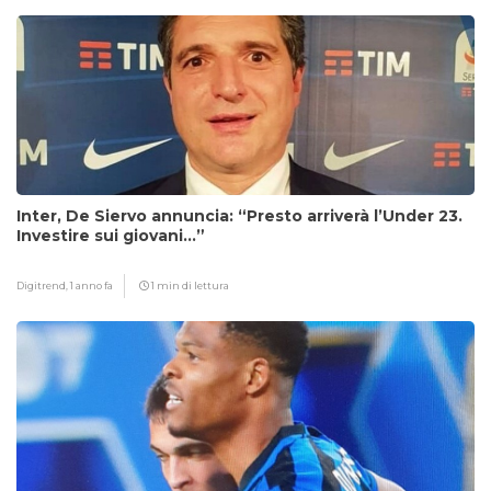
Inter, De Siervo annuncia: “Presto arriverà l’Under 23.
Investire sui giovani…”
Digitrend,
1 anno fa
1 min di lettura