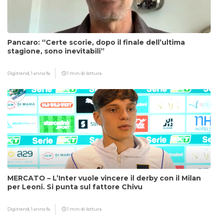
Pancaro: “Certe scorie, dopo il finale dell’ultima
stagione, sono inevitabili”
Digitrend,
1 anno fa
1 min di lettura
MERCATO – L’Inter vuole vincere il derby con il Milan
per Leoni. Si punta sul fattore Chivu
Digitrend,
1 anno fa
1 min di lettura