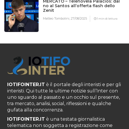
MERCATO – Telenovela Palacios: dal
no al Santos all’offerta flash dello
Zenit
Matteo Tombolini,
27/08/2025
1 min di lettura
IOTIFOINTER.IT
è il portale degli interisti e per gli
interisti. Qui tutte le ultime notizie sull’Inter con
uno sguardo al passato e un occhio sul presente,
tra mercato, analisi, social, riflessioni e qualche
gufata alla concorrenza.
IOTIFOINTER.IT
è una testata giornalistica
telematica non soggetta a registrazione come