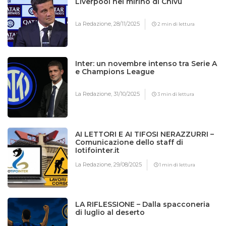
Liverpool nel mirino di Chivu
La Redazione,
28/11/2025
2 min di lettura
Inter: un novembre intenso tra Serie A
e Champions League
La Redazione,
31/10/2025
3 min di lettura
AI LETTORI E AI TIFOSI NERAZZURRI –
Comunicazione dello staff di
Iotifointer.it
La Redazione,
29/08/2025
1 min di lettura
LA RIFLESSIONE – Dalla spacconeria
di luglio al deserto