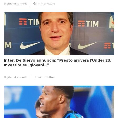
Digitrend,
1 anno fa
1 min di lettura
Inter, De Siervo annuncia: “Presto arriverà l’Under 23.
Investire sui giovani…”
Digitrend,
2 anni fa
1 min di lettura