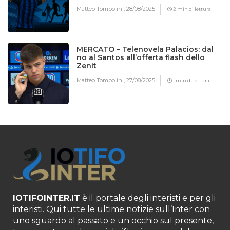
Matteo Tombolini,
28/08/2025
2 min di lettura
MERCATO – Telenovela Palacios: dal
no al Santos all’offerta flash dello
Zenit
Matteo Tombolini,
27/08/2025
1 min di lettura
IOTIFOINTER.IT
è il portale degli interisti e per gli
interisti. Qui tutte le ultime notizie sull’Inter con
uno sguardo al passato e un occhio sul presente,