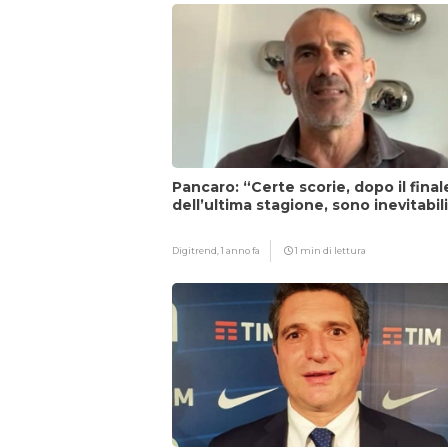
Pancaro: “Certe scorie, dopo il final
dell’ultima stagione, sono inevitabil
Digitrend,
1 anno fa
1 min di lettura