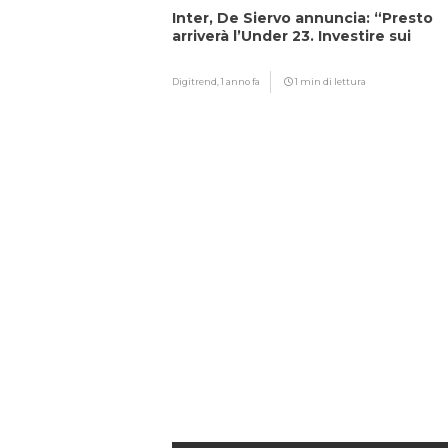
Inter, De Siervo annuncia: “Presto
arriverà l’Under 23. Investire sui
giovani…”
Digitrend,
1 anno fa
1 min di lettura