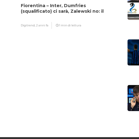
Fiorentina – Inter, Dumfries
(squalificato) ci sarà, Zalewski no: il
motivo
Digitrend,
2 anni fa
1 min di lettura