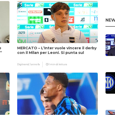
NEW
e
MERCATO – L’Inter vuole vincere il derby
i”
con il Milan per Leoni. Si punta sul
fattore Chivu
Digitrend,
1 anno fa
1 min di lettura