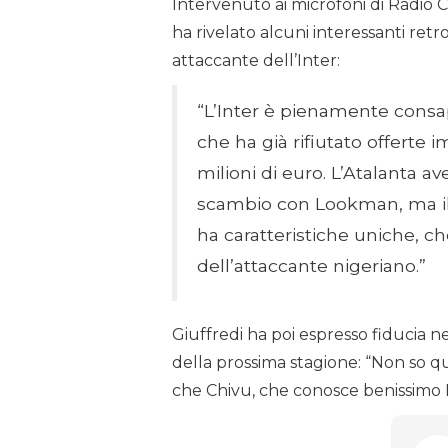
Intervenuto ai microfoni di Radio C
ha rivelato alcuni interessanti ret
attaccante dell’Inter:
“L’Inter è pienamente consap
che ha già rifiutato offerte 
milioni di euro. L’Atalanta a
scambio con Lookman, ma il 
ha caratteristiche uniche, c
dell’attaccante nigeriano.”
Giuffredi ha poi espresso fiducia nel
della prossima stagione: “Non so qu
che Chivu, che conosce benissimo Pio