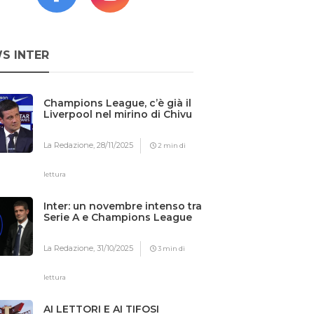
S INTER
Champions League, c’è già il
Liverpool nel mirino di Chivu
La Redazione,
28/11/2025
2 min di
lettura
Inter: un novembre intenso tra
Serie A e Champions League
La Redazione,
31/10/2025
3 min di
lettura
AI LETTORI E AI TIFOSI