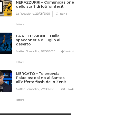
NERAZZURRI – Comunicazione
dello staff di Iotifointer.it
La Redazione,
29/08/2025
1 min di
lettura
LA RIFLESSIONE – Dalla
spacconeria di luglio al
deserto
Matteo Tombolini,
28/08/2025
2 min di
lettura
MERCATO – Telenovela
Palacios: dal no al Santos
all’offerta flash dello Zenit
Matteo Tombolini,
27/08/2025
1 min di
lettura