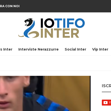
RA CON NOI
s Inter
Interviste Nerazzurre
Social Inter
Vip Inter
ISC