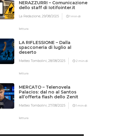
NERAZZURRI – Comunicazione
dello staff di Iotifointer.it
La Redazione,
29/08/2025
1 min di
lettura
LA RIFLESSIONE – Dalla
spacconeria di luglio al
deserto
Matteo Tombolini,
28/08/2025
2 min di
lettura
MERCATO – Telenovela
Palacios: dal no al Santos
all’offerta flash dello Zenit
Matteo Tombolini,
27/08/2025
1 min di
lettura