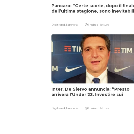
Pancaro: “Certe scorie, dopo il final
dell’ultima stagione, sono inevitabil
Digitrend,
1 anno fa
1 min di lettura
Inter, De Siervo annuncia: “Presto
arriverà l’Under 23. Investire sui
giovani…”
Digitrend,
1 anno fa
1 min di lettura