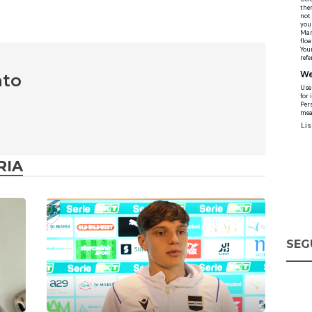
nto
RIA
SEG