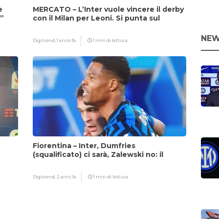
e
MERCATO – L’Inter vuole vincere il derby
i”
con il Milan per Leoni. Si punta sul
fattore Chivu
NEW
Digitrend,
1 anno fa
1 min di lettura
Fiorentina – Inter, Dumfries
(squalificato) ci sarà, Zalewski no: il
motivo
Digitrend,
2 anni fa
1 min di lettura