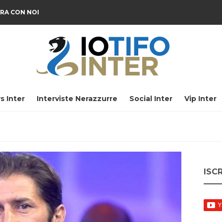
RA CON NOI
s Inter
Interviste Nerazzurre
Social Inter
Vip Inter
ISC