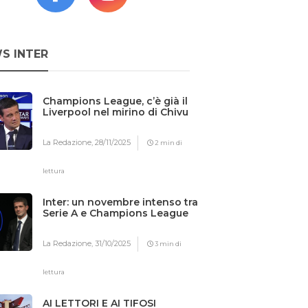
S INTER
Champions League, c’è già il
Liverpool nel mirino di Chivu
La Redazione,
28/11/2025
2 min di
lettura
Inter: un novembre intenso tra
Serie A e Champions League
La Redazione,
31/10/2025
3 min di
lettura
AI LETTORI E AI TIFOSI