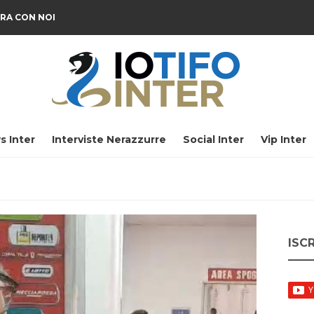
RA CON NOI
s Inter
Interviste Nerazzurre
Social Inter
Vip Inter
ISC