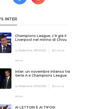
S INTER
Champions League, c’è già il
Liverpool nel mirino di Chivu
La Redazione,
28/11/2025
2 min di
lettura
Inter: un novembre intenso tra
Serie A e Champions League
La Redazione,
31/10/2025
3 min di
lettura
AI LETTORI E AI TIFOSI