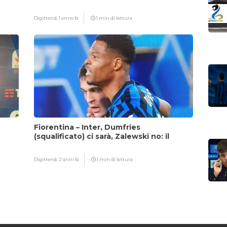
fattore Chivu
Digitrend,
1 anno fa
1 min di lettura
Fiorentina – Inter, Dumfries
(squalificato) ci sarà, Zalewski no: il
motivo
Digitrend,
2 anni fa
1 min di lettura