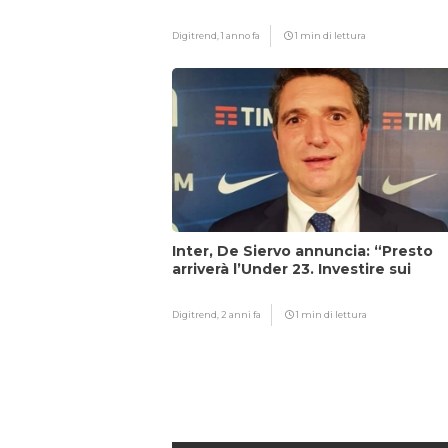
Digitrend,
1 anno fa
1 min di lettura
Inter, De Siervo annuncia: “Presto
arriverà l’Under 23. Investire sui
giovani…”
Digitrend,
2 anni fa
1 min di lettura