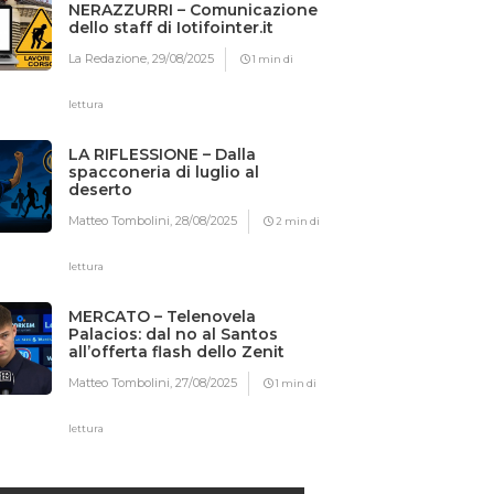
NERAZZURRI – Comunicazione
dello staff di Iotifointer.it
La Redazione,
29/08/2025
1 min di
lettura
LA RIFLESSIONE – Dalla
spacconeria di luglio al
deserto
Matteo Tombolini,
28/08/2025
2 min di
lettura
MERCATO – Telenovela
Palacios: dal no al Santos
all’offerta flash dello Zenit
Matteo Tombolini,
27/08/2025
1 min di
lettura