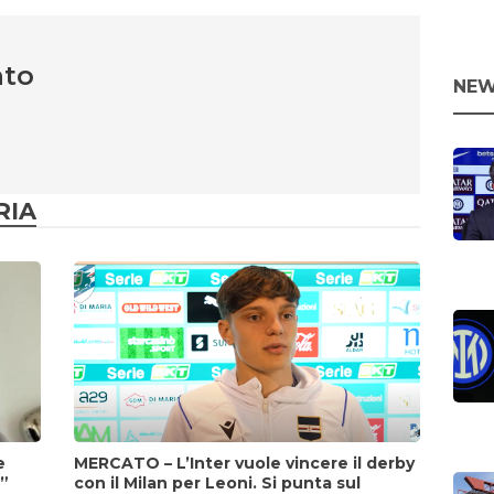
nto
NEW
RIA
e
MERCATO – L’Inter vuole vincere il derby
i”
con il Milan per Leoni. Si punta sul