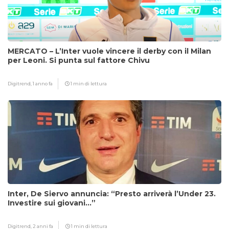
MERCATO – L’Inter vuole vincere il derby con il Milan
per Leoni. Si punta sul fattore Chivu
Digitrend,
1 anno fa
1 min di lettura
Inter, De Siervo annuncia: “Presto arriverà l’Under 23.
Investire sui giovani…”
Digitrend,
2 anni fa
1 min di lettura