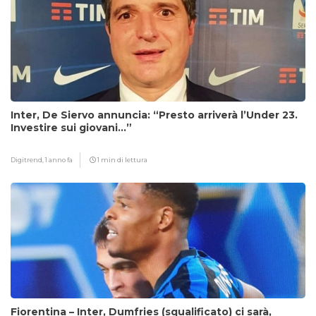
Inter, De Siervo annuncia: “Presto arriverà l’Under 23.
Investire sui giovani…”
Digitrend,
1 anno fa
1 min di lettura
Fiorentina – Inter, Dumfries (squalificato) ci sarà,