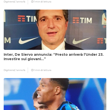
Digitrend,
1 anno fa
1 min di lettura
Inter, De Siervo annuncia: “Presto arriverà l’Under 23.
Investire sui giovani…”
Digitrend,
1 anno fa
1 min di lettura