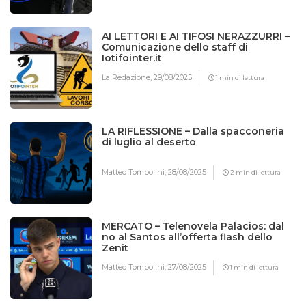
AI LETTORI E AI TIFOSI NERAZZURRI –
Comunicazione dello staff di
Iotifointer.it
La Redazione,
29/08/2025
1 min di lettura
LA RIFLESSIONE – Dalla spacconeria
di luglio al deserto
Matteo Tombolini,
28/08/2025
2 min di lettura
MERCATO – Telenovela Palacios: dal
no al Santos all’offerta flash dello
Zenit
Matteo Tombolini,
27/08/2025
1 min di lettura