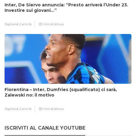
Inter, De Siervo annuncia: “Presto arriverà l’Under 23.
Investire sui giovani…”
Digitrend,
2 anni fa
1 min di lettura
Fiorentina – Inter, Dumfries (squalificato) ci sarà,
Zalewski no: il motivo
Digitrend,
2 anni fa
1 min di lettura
ISCRIVITI AL CANALE YOUTUBE