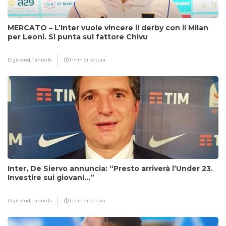
MERCATO – L’Inter vuole vincere il derby con il Milan
per Leoni. Si punta sul fattore Chivu
Digitrend,
1 anno fa
1 min di lettura
Inter, De Siervo annuncia: “Presto arriverà l’Under 23.
Investire sui giovani…”
Digitrend,
1 anno fa
1 min di lettura